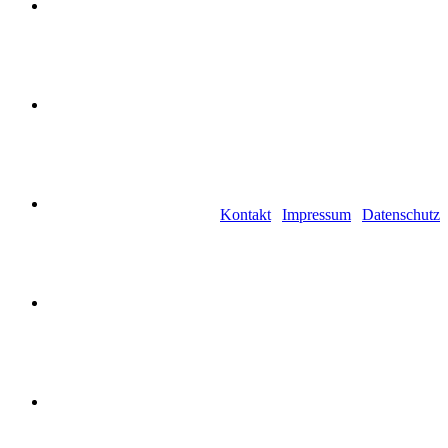
Apartmenthaus No 11 Ännchenstraße 11 53177 Bonn Tel.:
+49-228-4333520 Fax: +49-228-433352599
Kontakt
|
Impressum
|
Datenschutz